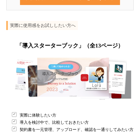
A
l
t
e
実際に使用感をお試ししたい方へ
r
n
a
t
「導入スターターブック」（全13ページ
）
i
v
e
:
実際に体験したい方
導入を検討中で、比較しておきたい方
契約書を一元管理、アップロード、確認を一通りしてみたい方