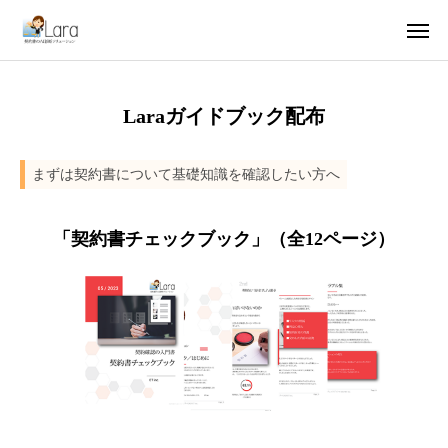
Laraガイドブック配布
ガイドブック配布
製品紹介動画
まずは契約書について基礎知識を確認したい方へ
お試し利用
ユースケース
コラム集
「契約書チェックブック」（
全12ページ
）
Laraについて
会社概要
お問い合わせ
Laraを利用する（ログイン）