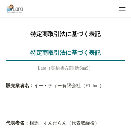
特定商取引法に基づく表記
ガイドブック配布
製品紹介動画
特定商取引法に基づく表記
お試し利用
ユースケース
Lara（契約書AI診断SaaS）
コラム集
Laraについて
販売業者名：
イー・ティー有限会社（ET Inc.）
会社概要
お問い合わせ
代表者名：
相馬 すんだらん（代表取締役）
Laraを利用する（ログイン）