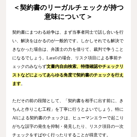
＜契約書のリーガルチェックが持つ
意味について＞
契約書にまつわる紛争は、まず当事者同士で話し合いを行
い、解決をはかるのが一般的です。
しかしそれでも解決で
きなかった場合は、弁護士の力を借りて、裁判で争うこと
になるでしょう。
Lara
©
の場合、リスク項目による事前チ
ェックのみならず
文書内自由検索、特徴確認やチェックリ
ストなどによってあらゆる角度で契約書のチェックを行え
ます
。
ただその前の段階として、「契約書を相手に出す前に、き
ちんと作りこむ工程」を丁寧に行うとよいでしょう。
特に
AIによる契約書のチェックは、ヒューマンエラーで起こり
がちな誤字の発生を抑制・発見したり、リスク項目の一次
チェックをすばやく行ったりすることが得意です。