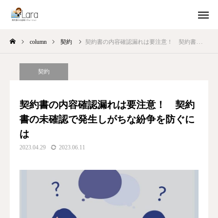
column
契約
契約書の内容確認漏れは要注意！ 契約書の未確認で発生しがちな紛争を防ぐには
ガイドブック配布
製品紹介動画
契約
お試し利用
ユースケース
契約書の内容確認漏れは要注意！ 契約
コラム集
書の未確認で発生しがちな紛争を防ぐに
は
Laraについて
2023.04.29
2023.06.11
会社概要
お問い合わせ
Laraを利用する（ログイン）